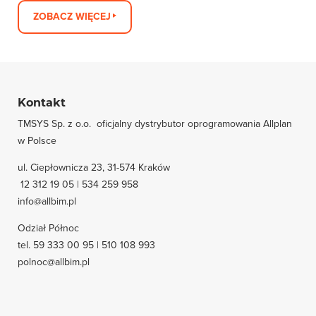
ZOBACZ WIĘCEJ
Kontakt
TMSYS Sp. z o.o. ­ oficjalny dystrybutor oprogramowania Allplan
w Polsce
ul. Ciepłownicza 23, 31-574 Kraków
12 312 19 05 | 534 259 958
info@allbim.pl
Odział Północ
tel. 59 333 00 95 | 510 108 993
polnoc@allbim.pl