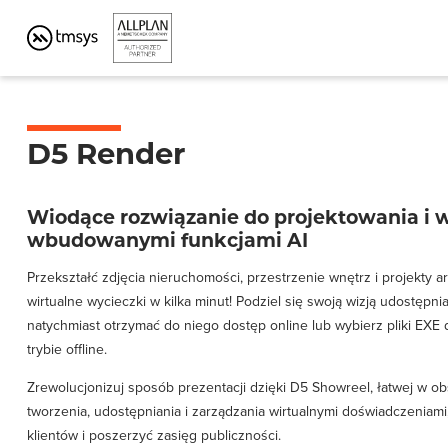
PROGRAM BIM DO KONSTRUKCJI I AR
D5 Render
Wiodące rozwiązanie do projektowania i wi
wbudowanymi funkcjami AI
Przekształć zdjęcia nieruchomości, przestrzenie wnętrz i projekty
wirtualne wycieczki w kilka minut! Podziel się swoją wizją udostępni
natychmiast otrzymać do niego dostęp online lub wybierz pliki EX
trybie offline.
Zrewolucjonizuj sposób prezentacji dzięki D5 Showreel, łatwej w ob
tworzenia, udostępniania i zarządzania wirtualnymi doświadczeniam
klientów i poszerzyć zasięg publiczności.