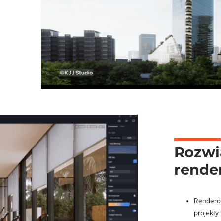
Rozwią
rende
Renderow
projekty