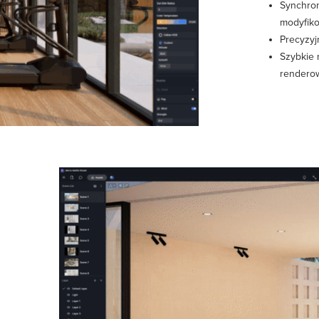
Synchro
modyfik
Precyzyj
Szybkie 
renderow