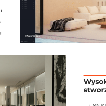
 i
e
i
Wysok
stwor
Setki a