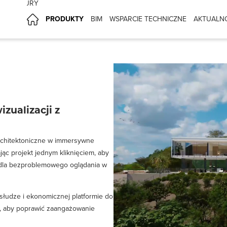
CHITEKTURY
PRODUKTY
BIM
WSPARCIE TECHNICZNE
AKTUALN
zualizacji z
 architektoniczne w immersywne
ając projekt jednym kliknięciem, aby
E dla bezproblemowego oglądania w
słudze i ekonomicznej platformie do
i, aby poprawić zaangażowanie