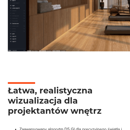
Łatwa, realistyczna
wizualizacja dla
projektantów wnętrz
Zaawansowany algorytm D5 GI dla precyzyjnego światła i