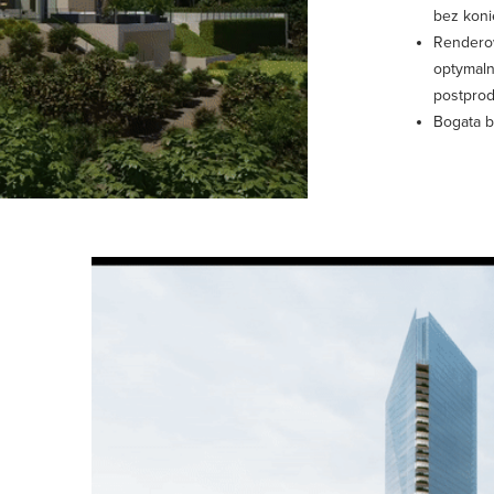
bez koni
Renderow
optymaln
postprod
Bogata b