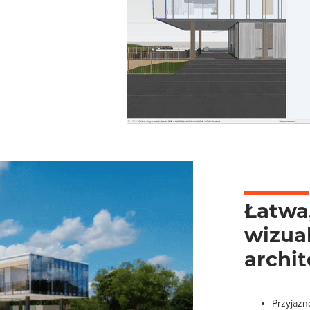
Łatwa
wizual
archi
Przyjazn