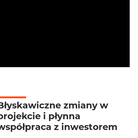
Błyskawiczne zmiany w
projekcie i płynna
współpraca z inwestorem