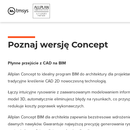
PROGRAM BIM DO KONSTRUKCJI I AR
Poznaj wersję Concept
Płynne przejście z CAD na BIM
Allplan Concept to idealny program BIM do architektury dla projekta
tradycyjne kreślenie CAD 2D nowoczesną technologią.
Łączy intuicyjne rysowanie z zaawansowanym modelowaniem inform
model 3D, automatycznie eliminujesz błędy na rysunkach, co przyspie
redukuje koszty poprawek wykonawczych.
Allplan Concept BIM dla architekta zapewnia bezstresowe wdrożenie
dawnych nawyków. Gwarantuje najwyższą precyzję generowania ry