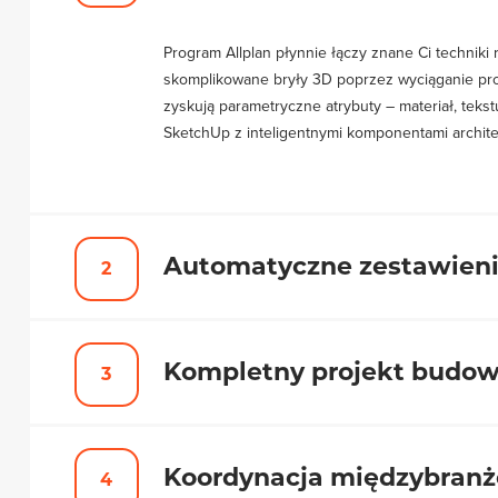
Program Allplan płynnie łączy znane Ci techni
skomplikowane bryły 3D poprzez wyciąganie prof
zyskują parametryczne atrybuty – materiał, teks
SketchUp z inteligentnymi komponentami archit
Automatyczne zestawienia
W tradycyjnym projektowaniu CAD 2D ręczne zlic
Kompletny projekt budow
etap. Ponieważ rysujesz elementami wyposażonym
powierzchni wykończenia. Raporty są zawsze ak
zyskując pełną kontrolę nad budżetem inwestycji
Wdrażając projektowanie BIM, nie musisz zmienia
Koordynacja międzybran
dostosowanie narzędzi do krajowych norm prawn