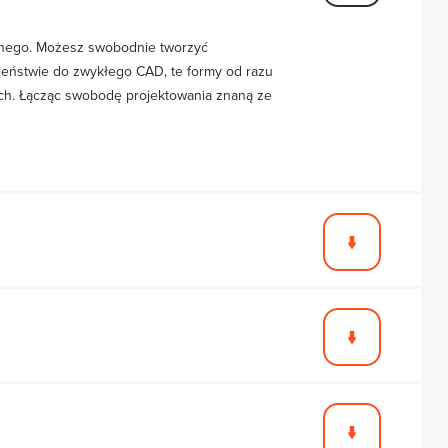
ennego. Możesz swobodnie tworzyć
wieństwie do zwykłego CAD, te formy od razu
wych. Łącząc swobodę projektowania znaną ze
wanie BIM Allplan całkowicie automatyzuje ten
ej, zestawienia materiałów budowlanych czy
ony, dodając ceny i parametry producentów,
wija się na polskim rynku, oferując pełne
orty architektoniczne są w 100% zgodne ze