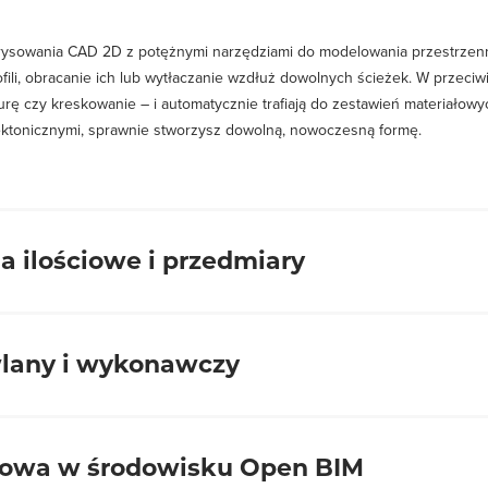
ki rysowania CAD 2D z potężnymi narzędziami do modelowania przestrz
ili, obracanie ich lub wytłaczanie wzdłuż dowolnych ścieżek. W przeci
turę czy kreskowanie – i automatycznie trafiają do zestawień materiało
ektonicznymi, sprawnie stworzysz dowolną, nowoczesną formę.
 ilościowe i przedmiary
zanie stolarki czy powierzchni to zmora każdego architekta. Oprogramo
lany i wykonawczy
i w dane, jedno kliknięcie generuje bezbłędne raporty stolarki okienn
tualne i zsynchronizowane z modelem. Możesz dowolnie edytować szabl
.
ć standardów swojego rysunku technicznego. Allplan od ponad 30 lat roz
żowa w środowisku Open BIM
ych. Wszystkie automatyczne opisy, wymiarowanie, oznaczenia oraz rap