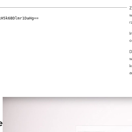
Z
w
r
I
o
D
w
k
a
e