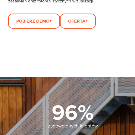
zestawień oraz fotorealistycznych wizualizacji.
POBIERZ DEMO
OFERTA
96%
zadowolonych klientów