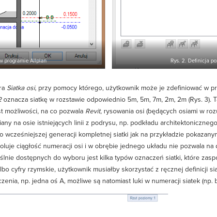
w programie Allplan
Rys. 2. Definicja 
era
Siatka osi
, przy pomocy którego, użytkownik może je zdefiniować w p
*2
oznacza siatkę w rozstawie odpowiednio 5m, 5m, 7m, 2m, 2m (Rys. 3).
t możliwości, na co pozwala
Revit
, rysowania osi (będących osiami w ro
 na osie istniejących linii z podrysu, np. podkładu architektoniczneg
 wcześniejszej generacji kompletnej siatki jak na przykładzie pokazany
oluje ciągłość numeracji osi i w obrębie jednego układu nie pozwala na
myślnie dostępnych do wyboru jest kilka typów oznaczeń siatki, które z
), albo cyfry rzymskie, użytkownik musiałby skorzystać z ręcznej definicji s
a, np. jedna oś A, możliwe są natomiast luki w numeracji siatek (np. brak