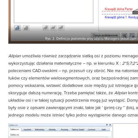
Rys. 2. Definicja poziomów przy użyciu Managera płaszczyzn 
Allplan
umożliwia również zarządzanie siatką osi z poziomu menag
wykorzystując działania matematyczne – np. w kierunku X :
2*5;7;2
poleceniami CAD-owskimi – np. przesuń czy obróć. Nie ma natomias
łuków czy elementów wielosegmentowych, oraz bezpośredniej zamiany
pomocy wskazania, wstawić dodatkowe osie między już istniejące (po
skoryguje dalszą numerację. Trzeba pamiętać także, że
Allplan
kontr
układów osi i w takiej sytuacji powtórzenia mogą już wystąpić. Do
były osie z opisami zawierającymi znaki, takie jak ‘ (prim) czy ‘’ (bis
jednego modelu może istnieć tylko jedno wystąpienie danego oznaczeni