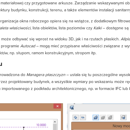
. materiałowe) czy przygotowane arkusze. Zarządzanie wskazywanymi obi
ury budynku, konstrukcji, terenu, a także elementów instalacji sanitarny
organizacja okna roboczego opiera się na wstążce, z dodatkowym filtrow
aleta
właściwości
, lista obiektów, lista poziomów czy
Kalki
– dostępne są 
może odbywać się wprost na widoku 3D, jak i na rzutach płaskich.
Allpl
programie
Autocad
– mogą mieć przypisane właściwości związane z wyświet
ektów
, np. słupom, ramom konstrukcyjnym, stropom itp
.
u
prowadzona do
Managera płaszczyzn
– ustala się tu poszczególne wysoko
ez projektowany budynek, a wszystkie wymiary po wskazaniu może ręcz
 importowanego z podkładu architektonicznego, np. w formacie IFC lub k