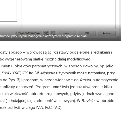
poziomów przy użyciu Managera płaszczyzn w programie Allplan
rosty sposób – wprowadzając rozstawy oddzielone średnikami i
 Tak wygenerowaną siatkę można dalej modyfikować
zumieniu obiektów parametrycznych) w sposób dowolny, np. jako
o
DWG,
DXF, IFC
itd. W
Allplanie
użytkownik może natomiast, przy
m na Rys. 3) i program, w przeciwieństwie do
Revita
, automatycznie
 duplikaty oznaczeń. Program umożliwia jednak utworzenie kilku
aspokoją większość potrzeb projektowych, gdyby jednak wymagane
iatki (składającej się z elementów liniowych). W
Revicie
, w obrębie
 osi IV.B w ciągu IV.A, IV.C, IV.D).