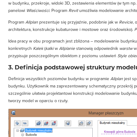
w budynku, przekroje, widoki 3D, zestawienia elementów (w tym np
panelowi
Właściwości.
Program
Revit
umożliwia modelowanie architekt
Program
Allplan
prezentuje się przyjaźnie, podobnie jak w
Revicie
, 
architektura, konstrukcje kubaturowe i mostowe oraz środowisko).
P
Idea pracy w obu programach jest zbliżona – modelowanie budynku 
konkretnych
Kalek
(
kalki
w
Allplanie
stanowią odpowiednik
warstw
w 
przypisuje poszczególnym obiektom z poziomu ustawień
Style obi
3. Definicja podstawowej struktury model
Definicja wszystkich poziomów budynku w programie
Allplan
jest s
budynku. Użytkownik ma zaprezentowany schematyczny przekrój prz
szczególnie ułatwia projektantowi konstrukcji modelowanie budynku
tworzy model w oparciu o rzuty.