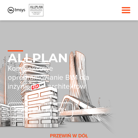
ALLPLAN
Kompleksowe
oprogramowanie BIM dla
inżynierów i architektów
POZNAJ BIM Z ALLPLAN
PRZEWIŃ W DÓŁ