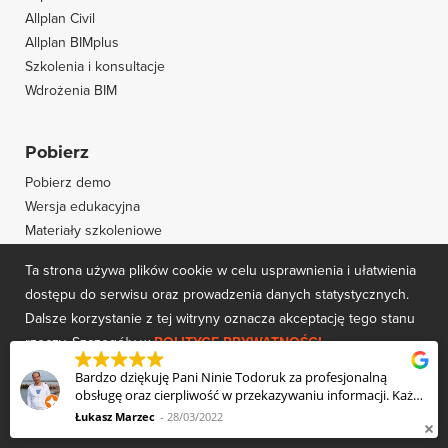
Allplan Civil
Allplan BIMplus
Szkolenia i konsultacje
Wdrożenia BIM
Pobierz
Pobierz demo
Wersja edukacyjna
Materiały szkoleniowe
Opinie użytkowników
Ta strona używa plików cookie w celu usprawnienia i ułatwienia
dostępu do serwisu oraz prowadzenia danych statystycznych.
Social Media
Dalsze korzystanie z tej witryny oznacza akceptację tego stanu
rzeczy. Szczegóły w
POLITYCE PRYWATNOŚCI
Bardzo dziękuję Pani Ninie Todoruk za profesjonalną
obsługę oraz cierpliwość w przekazywaniu informacji. Każde
AKCEPTUJĘ
najdrobniejsze pytanie zostało mi wyjaśnione, a ciekawość
Łukasz Marzec
28/03/2022
o funkcjonalności programu zaspokojona. Dodatkowo Pani
Newsletter