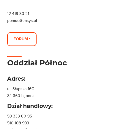
12 419 80 21
pomoc@tmsys.pl
FORUM
Oddział Północ
Adres:
ul. Słupska 16G
84-360 Lębork
Dział handlowy:
59 333 00 95
510 108 993