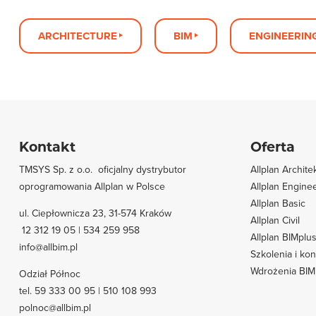
ARCHITECTURE
BIM
ENGINEERIN
Kontakt
Oferta
TMSYS Sp. z o.o. ­ oficjalny dystrybutor
Allplan Archite
oprogramowania Allplan w Polsce
Allplan Engine
Allplan Basic
ul. Ciepłownicza 23, 31-574 Kraków
Allplan Civil
12 312 19 05 | 534 259 958
Allplan BIMplu
info@allbim.pl
Szkolenia i kon
Wdrożenia BIM
Odział Północ
tel. 59 333 00 95 | 510 108 993
polnoc@allbim.pl