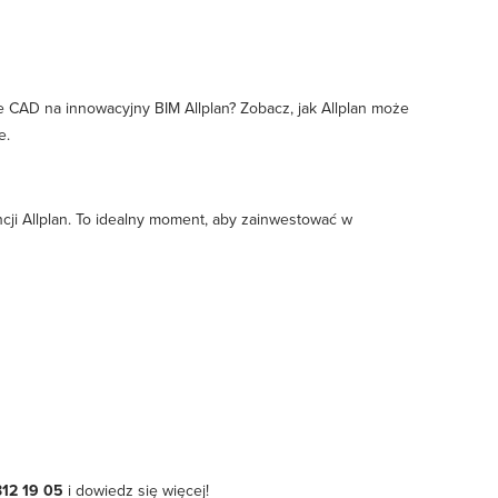
 CAD na innowacyjny BIM Allplan? Zobacz, jak Allplan może
e.
ncji Allplan. To idealny moment, aby zainwestować w
312 19 05
i dowiedz się więcej!