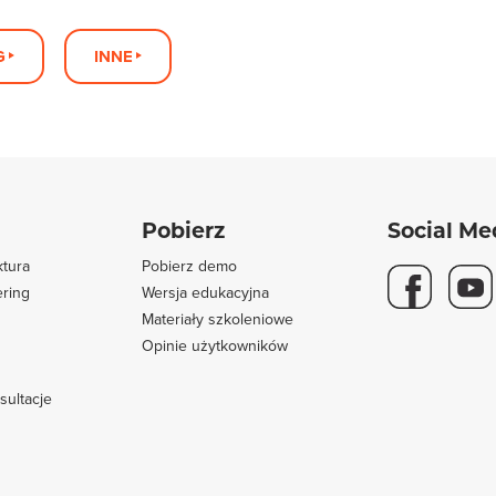
G
INNE
Pobierz
Social Me
ktura
Pobierz demo
ering
Wersja edukacyjna
Materiały szkoleniowe
Opinie użytkowników
s
sultacje