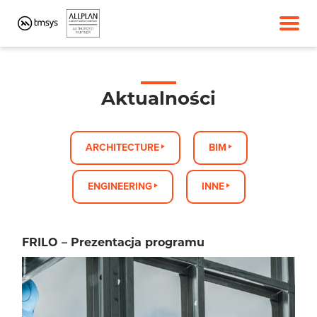
Aktualności
ARCHITECTURE
BIM
ENGINEERING
INNE
FRILO – Prezentacja programu