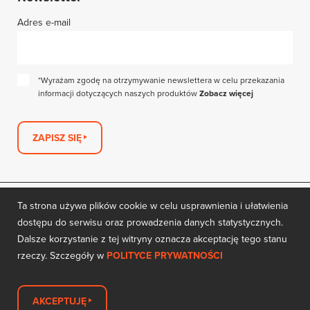
Adres e-mail
*Wyrażam zgodę na otrzymywanie newslettera w celu przekazania
informacji dotyczących naszych produktów
Zobacz więcej
ZAPISZ SIĘ
Ta strona używa plików cookie w celu usprawnienia i ułatwienia
dostępu do serwisu oraz prowadzenia danych statystycznych.
Dalsze korzystanie z tej witryny oznacza akceptację tego stanu
rzeczy. Szczegóły w
POLITYCE PRYWATNOŚCI
© 2020 TMSYS Sp. z o.o. Wszystkie prawa zastrzeżone |
Created by
borylo.com
AKCEPTUJĘ