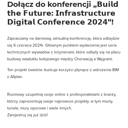
Dołącz do konferencji „𝗕𝘂𝗶𝗹𝗱
𝘁𝗵𝗲 𝗙𝘂𝘁𝘂𝗿𝗲: 𝗜𝗻𝗳𝗿𝗮𝘀𝘁𝗿𝘂𝗰𝘁𝘂𝗿𝗲
𝗗𝗶𝗴𝗶𝘁𝗮𝗹 𝗖𝗼𝗻𝗳𝗲𝗿𝗲𝗻𝗰𝗲 𝟮𝟬𝟮𝟰”!
Zapraszamy na darmową, wirtualną konferencję, która odbędzie
się 6 czerwca 2024r. Głównym punktem wydarzenia jest seria
technicznych wywiadów z inżynierami, które odbyły się na placu
budowy wiaduktu kolejowego między Chorwacją a Węgrami.
Ten projekt świetnie ilustruje korzyści płynące z wdrożenia BIM
z Allplan.
Rozmowy uzupełnią sesje online z profesjonalistami z branży,
którzy zaprezentują swoje najnowsze projekty, w tym mosty,
tunele, mury oporowe i wiele innych.
Zarejestruj się już dziś!