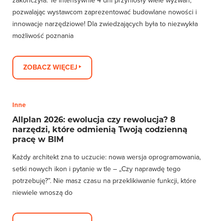
zakończyła. Te intensywnie 4 dni przyniosły wiele wyzwań,
pozwalając wystawcom zaprezentować budowlane nowości i
innowacje narzędziowe! Dla zwiedzających była to niezwykła
możliwość poznania
ZOBACZ WIĘCEJ
Inne
Allplan 2026: ewolucja czy rewolucja? 8
narzędzi, które odmienią Twoją codzienną
pracę w BIM
Każdy architekt zna to uczucie: nowa wersja oprogramowania,
setki nowych ikon i pytanie w tle – „Czy naprawdę tego
potrzebuję?”. Nie masz czasu na przeklikiwanie funkcji, które
niewiele wnoszą do